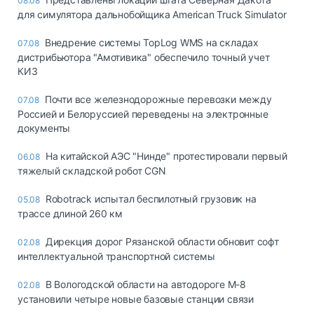
08.08
для симулятора дальнобойщика American Truck Simulator
Внедрение системы TopLog WMS на складах
07.08
дистрибьютора "Амотивика" обеспечило точный учет
КИЗ
Почти все железнодорожные перевозки между
07.08
Россией и Белоруссией переведены на электронные
документы
На китайской АЭС "Нинде" протестировали первый
06.08
тяжелый складской робот CGN
Robotrack испытал беспилотный грузовик на
05.08
трассе длиной 260 км
Дирекция дорог Рязанской области обновит софт
02.08
интеллектуальной транспортной системы
В Вологодской области на автодороге М-8
02.08
установили четыре новые базовые станции связи