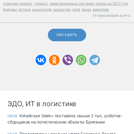
станции глонасс
глонасс
навигационные системы
планы на 2017 год
форумы
астана
кызылорда
казахстан
ялта
крым
кириллов
14 просмотров всего.
ОБСУДИТЬ
ЭДО, ИТ в логистике
Китайская Geek+ поставила свыше 2 тыс. роботов-
08.08
сборщиков на логистические объекты Британии
Представлены локации штата Северная Дакота