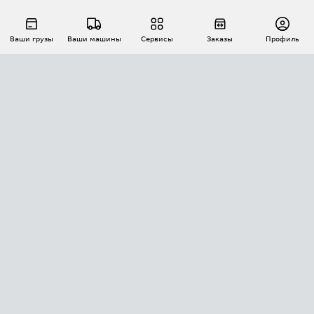
Ваши грузы
Ваши машины
Сервисы
Заказы
Профиль
АВТОМАТИЗАЦИЯ ПЕРЕВОЗОК
Площадки
Заказы
Торги
Тендеры
АТИ-Доки
GPS-мониторинг
АТИ Мессенджер
Цепочки грузов
API ATI.SU
ПОЛЕЗНОЕ
Расчет расстояний
БЕЗОПАСНОСТЬ
Академия ATI.SU
ATI.SU о безопасности
Звезды ATI.SU на вашем сайте
КОНТАКТЫ И ТАРИФЫ
Памятка по проверке контрагентов
Индекс ATI.SU FTL РФ
О системе ATI.SU
Светофор+
Средние ставки
ИНФОРМАЦИЯ
Контактная информация