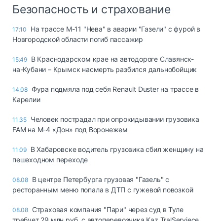
Безопасность и страхование
На трассе М-11 "Нева" в аварии "Газели" с фурой в
17:10
Новгородской области погиб пассажир
В Краснодарском крае на автодороге Славянск-
15:49
на-Кубани – Крымск насмерть разбился дальнобойщик
Фура подмяла под себя Renault Duster на трассе в
14:08
Карелии
Человек пострадал при опрокидывании грузовика
11:35
FAM на М-4 «Дон» под Воронежем
В Хабаровске водитель грузовика сбил женщину на
11:09
пешеходном переходе
В центре Петербурга грузовая "Газель" с
08.08
ресторанным меню попала в ДТП с гужевой повозкой
Страховая компания "Пари" через суд в Туле
08.08
требует 29 млн руб. с автоперевозчика Kaz TralServiece