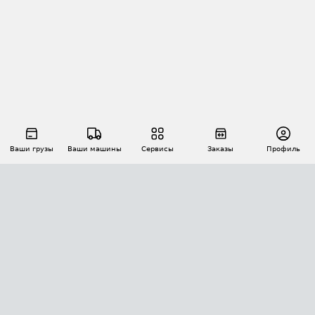
Ваши грузы
Ваши машины
Сервисы
Заказы
Профиль
АВТОМАТИЗАЦИЯ ПЕРЕВОЗОК
Площадки
Заказы
Торги
Тендеры
АТИ-Доки
GPS-мониторинг
АТИ Мессенджер
Цепочки грузов
API ATI.SU
ПОЛЕЗНОЕ