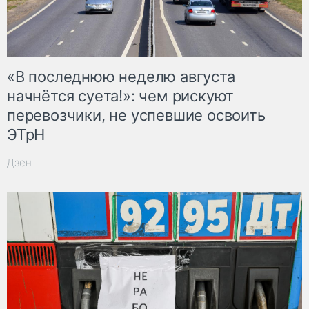
«В последнюю неделю августа
начнётся суета!»: чем рискуют
перевозчики, не успевшие освоить
ЭТрН
Дзен