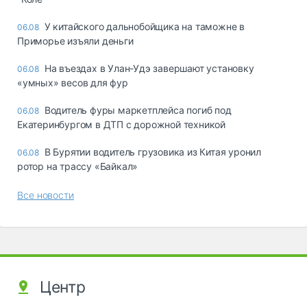
У китайского дальнобойщика на таможне в
06.08
Приморье изъяли деньги
Ha въeздax в Улaн-Удэ зaвepшaют ycтaнoвкy
06.08
«yмныx» вecoв для фyp
Водитель фуры маркетплейса погиб под
06.08
Екатеринбургом в ДТП с дорожной техникой
В Бурятии водитель грузовика из Китая уронил
06.08
ротор на трассу «Байкал»
Все новости
Центр