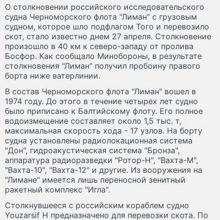
О столкновении российского исследовательского
судна Черноморского флота "Лиман" с грузовым
судном, которое шло подфлагом Того и перевозило
скот, стало известно днем 27 апреля. Столкновение
произошло в 40 км к северо-западу от пролива
Босфор. Как сообщало Минобороны, в результате
столкновения "Лиман" получил пробоину правого
борта ниже ватерлинии.
В состав Черноморского флота "Лиман" вошел в
1974 году. До этого в течение четырех лет судно
было приписано к Балтийскому флоту. Его полное
водоизмещение составляет около 1,5 тыс. т,
максимальная скорость хода - 17 узлов. На борту
судна установлены радиолокационная система
"Дон", гидроакустическая система "Бронза",
аппаратура радиоразведки "Ротор-Н", "Вахта-М",
"Вахта-10", "Вахта-12" и другие. Из вооружения на
"Лимане" имеется лишь переносной зенитный
ракетный комплекс "Игла".
Столкнувшееся с российским кораблем судно
Youzarsif H предназначено для перевозки скота. По