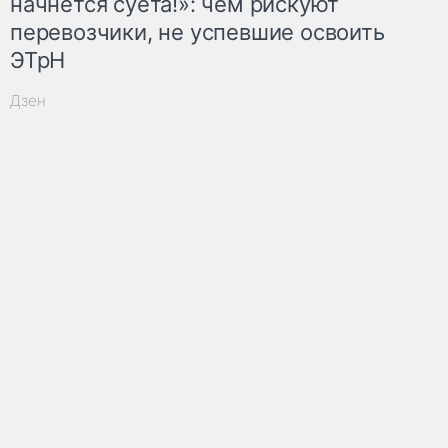
начнётся суета!»: чем рискуют
перевозчики, не успевшие освоить
ЭТрН
Дзен