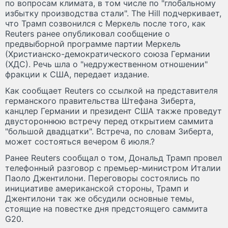
по вопросам климата, в том числе по "глобальному
избытку производства стали". The Hill подчеркивает,
что Трамп созвонился с Меркель после того, как
Reuters ранее опубликовал сообщение о
предвыборной программе партии Меркель
(Христианско-демократического союза Германии
(ХДС). Речь шла о "недружественном отношении"
фракции к США, передает издание.
Как сообщает Reuters cо ссылкой на представителя
германского правительства Штефана Зиберта,
канцлер Германии и президент США также проведут
двустороннюю встречу перед открытием саммита
"большой двадцатки". Встреча, по словам Зиберта,
может состояться вечером 6 июля.?
Ранее Reuters сообщал о том, Дональд Трамп провел
телефонный разговор с премьер-министром Италии
Паоло Джентилони. Переговоры состоялись по
инициативе американской стороны, Трамп и
Джентилони так же обсудили основные темы,
стоящие на повестке дня предстоящего саммита
G20.