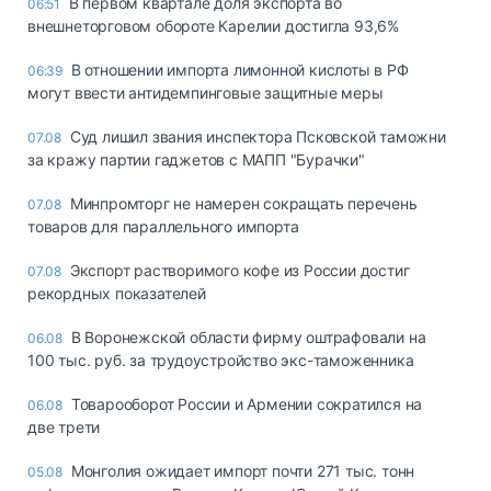
В первом квартале доля экспорта во
06:51
внешнеторговом обороте Карелии достигла 93,6%
В отношении импорта лимонной кислоты в РФ
06:39
могут ввести антидемпинговые защитные меры
Суд лишил звания инспектора Псковской таможни
07.08
за кражу партии гаджетов с МАПП "Бурачки"
Минпромторг не намерен сокращать перечень
07.08
товаров для параллельного импорта
Экспорт растворимого кофе из России достиг
07.08
рекордных показателей
В Воронежской области фирму оштрафовали на
06.08
100 тыс. руб. за трудоустройство экс-таможенника
Товарооборот России и Армении сократился на
06.08
две трети
Монголия ожидает импорт почти 271 тыс. тонн
05.08