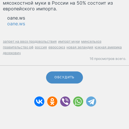
мясокостной муки в России на 50% состоит из
европейского импорта.
oane.ws
oane.ws
запрет на ввоз продовольствия
импорт муки
минсельхоз
правительство рф
россия
евросоюз
новая зеландия
южная америка
дворкович
16 просмотров всего.
ОБСУДИТЬ