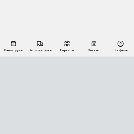
Ваши грузы
Ваши машины
Сервисы
Заказы
Профиль
АВТОМАТИЗАЦИЯ ПЕРЕВОЗОК
Площадки
Заказы
Торги
Тендеры
АТИ-Доки
GPS-мониторинг
АТИ Мессенджер
Цепочки грузов
API ATI.SU
ПОЛЕЗНОЕ
Расчет расстояний