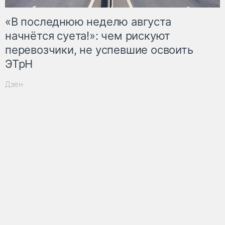
«В последнюю неделю августа
начнётся суета!»: чем рискуют
перевозчики, не успевшие освоить
ЭТрН
Дзен