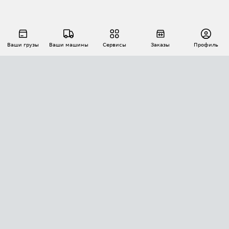
Ваши грузы
Ваши машины
Сервисы
Заказы
Профиль
АВТОМАТИЗАЦИЯ ПЕРЕВОЗОК
Площадки
Заказы
Торги
Тендеры
АТИ-Доки
GPS-мониторинг
АТИ Мессенджер
Цепочки грузов
API ATI.SU
ПОЛЕЗНОЕ
Расчет расстояний
БЕЗОПАСНОСТЬ
Академия ATI.SU
ATI.SU о безопасности
Звезды ATI.SU на вашем сайте
КОНТАКТЫ И ТАРИФЫ
Памятка по проверке контрагентов
Индекс ATI.SU FTL РФ