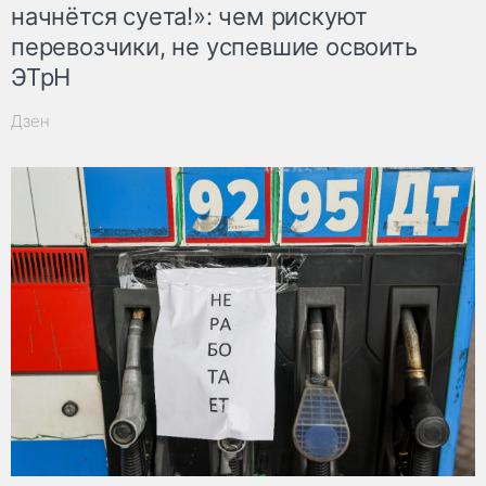
начнётся суета!»: чем рискуют
перевозчики, не успевшие освоить
ЭТрН
Дзен