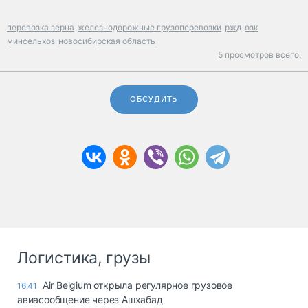
перевозка зерна
железнодорожные грузоперевозки
ржд
озк
минсельхоз
новосибирская область
5 просмотров всего.
ОБСУДИТЬ
Логистика, грузы
Air Belgium открыла регулярное грузовое
16:41
авиасообщение через Ашхабад