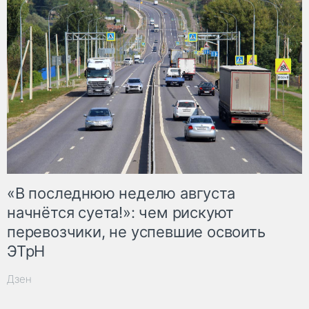
«В последнюю неделю августа
начнётся суета!»: чем рискуют
перевозчики, не успевшие освоить
ЭТрН
Дзен