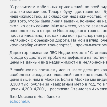
"С развитием мобильных приложений, по всей вид
столько магазинов. Товары будут доставляться. 
недвижимостью, за складской недвижимостью. Н
для того, чтобы была линия выдачи. Конечно не на
сколько есть сейчас. Мне кажется, что те земель
расположены в стороне Новоградского тракта, о
просто идеально, так как там вся транспортная р
Челябинск с объездной дороги. На мой взгляд, оч
крупногабаритного транспорта", - прокомментиро
Директор компании "IBC Недвижимость" Станисла
городе существует проблема дефицита качественн
цены на данный вид недвижимости в Челябинске 
"Челябинск по-прежнему испытывает дефицит кач
свободных складских площадей также не велик. Бо
цены выше, чем в Москве. Если в Москве мы видим
3,300 тыс. рублей за квадратный метр в год, то 
ценах 4,200-4,700", - рассказал Станислав Ахмедз
Эхо Москвы в Челябинске
echochel.ru