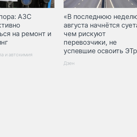
пора: АЗС
«В последнюю недел
ктивно
августа начнётся суета
ься на ремонт и
чем рискуют
инг
перевозчики, не
успевшие освоить ЭТ
ла и автохимия
Дзен