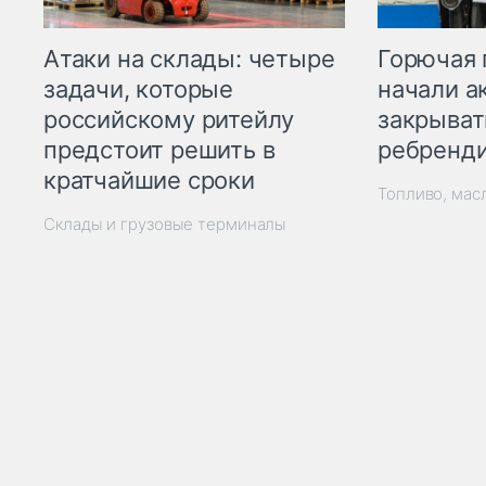
Горючая 
Атаки на склады: четыре
начали а
задачи, которые
закрыват
российскому ритейлу
ребренд
предстоит решить в
кратчайшие сроки
Топливо, мас
Склады и грузовые терминалы