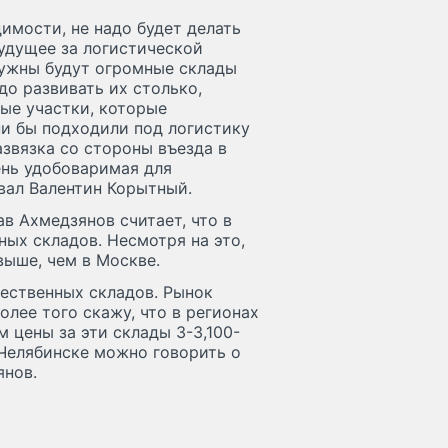
имости, не надо будет делать
Будущее за логистической
ужны будут огромные склады
до развивать их столько,
ные участки, которые
ни бы подходили под логистику
азвязка со стороны въезда в
ень удобоваримая для
вал Валентин Корытный.
в Ахмедзянов считает, что в
ых складов. Несмотря на это,
выше, чем в Москве.
ественных складов. Рынок
лее того скажу, что в регионах
 цены за эти склады 3-3,100-
в Челябинске можно говорить о
янов.