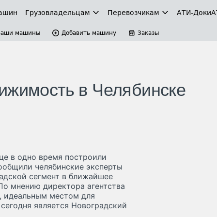
ашин
Грузовладельцам
Перевозчикам
АТИ-Доки
А
Ваши машины
Добавить машину
Заказы
ижимость в Челябинске
ице в одно время построили
сообщили челябинские эксперты
ладской сегмент в ближайшее
 По мнению директора агентства
, идеальным местом для
 сегодня является Новоградский