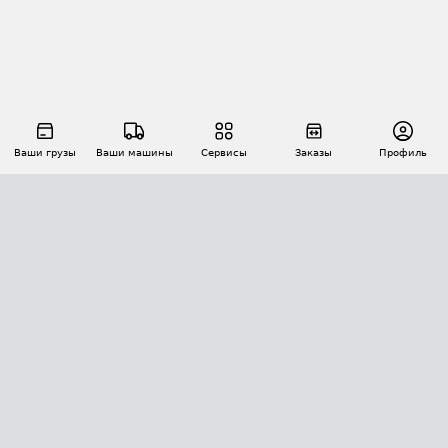
Ваши грузы
Ваши машины
Сервисы
Заказы
Профиль
АВТОМАТИЗАЦИЯ ПЕРЕВОЗОК
Площадки
Заказы
Торги
Тендеры
АТИ-Доки
GPS-мониторинг
АТИ Мессенджер
Цепочки грузов
API ATI.SU
ПОЛЕЗНОЕ
Расчет расстояний
БЕЗОПАСНОСТЬ
Академия ATI.SU