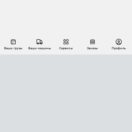
Ваши грузы
Ваши машины
Сервисы
Заказы
Профиль
АВТОМАТИЗАЦИЯ ПЕРЕВОЗОК
Площадки
Заказы
Торги
Тендеры
АТИ-Доки
GPS-мониторинг
АТИ Мессенджер
Цепочки грузов
API ATI.SU
ПОЛЕЗНОЕ
Расчет расстояний
БЕЗОПАСНОСТЬ