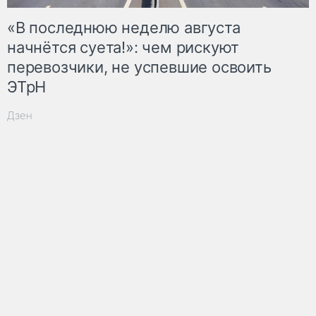
«В последнюю неделю августа
начнётся суета!»: чем рискуют
перевозчики, не успевшие освоить
ЭТрН
Дзен