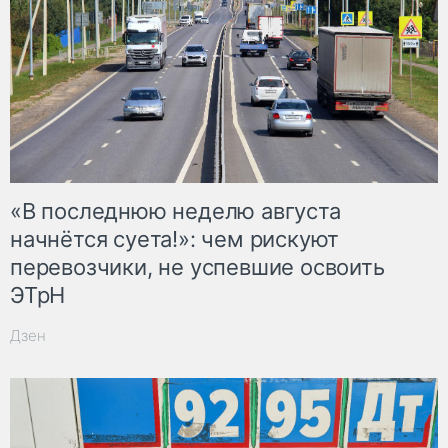
«В последнюю неделю августа
начнётся суета!»: чем рискуют
перевозчики, не успевшие освоить
ЭТрН
Дзен