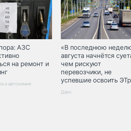
пора: АЗС
«В последнюю недел
ктивно
августа начнётся суета
ься на ремонт и
чем рискуют
инг
перевозчики, не
успевшие освоить ЭТ
ла и автохимия
Дзен