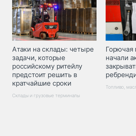
Горючая 
Атаки на склады: четыре
начали а
задачи, которые
закрыват
российскому ритейлу
ребренд
предстоит решить в
кратчайшие сроки
Топливо, мас
Склады и грузовые терминалы