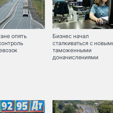
Бизнес начал
тане опять
сталкиваться с новым
контроль
таможенными
евозок
доначислениями