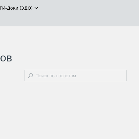
ТИ-Доки (ЭДО)
ров