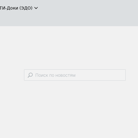
ТИ-Доки (ЭДО)
л