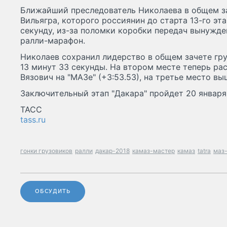
Ближайший преследователь Николаева в общем з
Вильягра, которого россиянин до старта 13-го эт
секунду, из-за поломки коробки передач вынужд
ралли-марафон.
Николаев сохранил лидерство в общем зачете гру
13 минут 33 секунды. На втором месте теперь ра
Вязович на "МАЗе" (+3:53.53), на третье место вы
Заключительный этап "Дакара" пройдет 20 января
ТАСС
tass.ru
гонки грузовиков
ралли
дакар-2018
камаз-мастер
камаз
tatra
маз
ОБСУДИТЬ