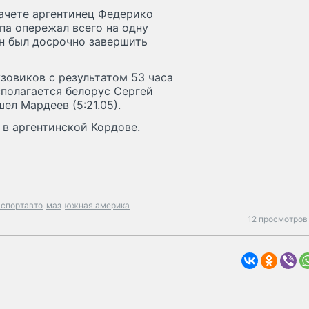
ачете аргентинец Федерико
апа опережал всего на одну
ен был досрочно завершить
зовиков с результатом 53 часа
сполагается белорус Сергей
шел Мардеев (5:21.05).
 в аргентинской Кордове.
-спортавто
маз
южная америка
12 просмотров