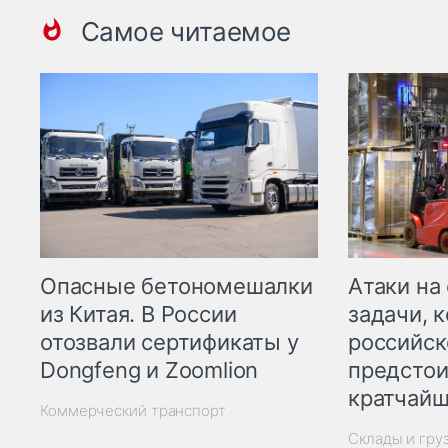
Самое читаемое
Опасные бетономешалки
Атаки на
из Китая. В России
задачи, 
отозвали сертификаты у
российск
Dongfeng и Zoomlion
предстои
кратчайш
Коммерческий транспорт
Склады и гру