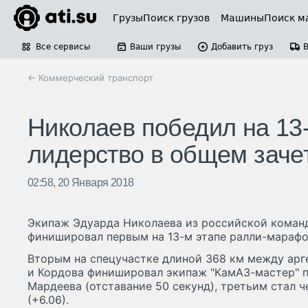
Грузы
Поиск грузов
Машины
Поиск м
Все сервисы
Ваши грузы
Добавить груз
← Коммерческий транспорт
Николаев победил на 13-
лидерство в общем заче
02:58, 20 Января 2018
Экипаж Эдуарда Николаева из российской коман
финишировал первым на 13-м этапе ралли-марафон
Вторым на спецучастке длиной 368 км между арг
и Кордова финишировал экипаж "КамАЗ-мастер" 
Мардеева (отставание 50 секунд), третьим стал ч
(+6.06).