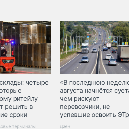
 склады: четыре
«В последнюю недел
которые
августа начнётся суета
ому ритейлу
чем рискуют
т решить в
перевозчики, не
ие сроки
успевшие освоить ЭТ
зовые терминалы
Дзен