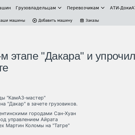
ашин
Грузовладельцам
Перевозчикам
АТИ-Доки
А
Ваши машины
Добавить машину
Заказы
м этапе "Дакара" и упрочи
те
ды "КамАЗ-мастер"
а "Дакар" в зачете грузовиков.
ентинскими городами Сан-Хуан
под управлением Айрата
ех Мартин Коломы на "Татре"