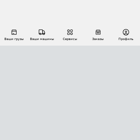
Ваши грузы
Ваши машины
Сервисы
Заказы
Профиль
АВТОМАТИЗАЦИЯ ПЕРЕВОЗОК
Площадки
Заказы
Торги
Тендеры
АТИ-Доки
GPS-мониторинг
АТИ Мессенджер
Цепочки грузов
API ATI.SU
ПОЛЕЗНОЕ
Расчет расстояний
БЕЗОПАСНОСТЬ
Академия ATI.SU
ATI.SU о безопасности
Звезды ATI.SU на вашем сайте