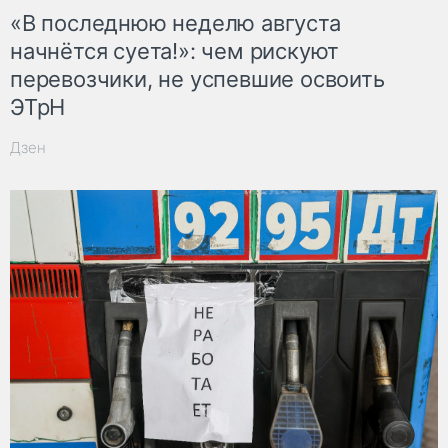
«В последнюю неделю августа
начнётся суета!»: чем рискуют
перевозчики, не успевшие освоить
ЭТрН
Дзен