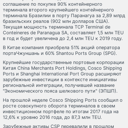
соглашение по покупке 90% контейнерного
терминала второго крупнейшего контейнерного
терминала Бразилии в порту Паранагуа за 2,89 млрд
бразильских реалов (902 млн долларов США).
Текущая мощность терминала TCP Terminal de
Conteineres de Paranagua SA, составляет 1,5 млн TEU
в год и будет увеличена до 2,4 млн TEU к 2019 году.
В Китае компания приобрела 51% акций оператора
портаЧжуншань и 60% Shantou Ports Group (SPG).
Крупнейшие государственные портовые корпорации
Китая China Merchants Port Holdings, Cosco Shipping
Ports и Shanghai International Port Group расширяют
зарубежные инвестиции в контексте инициативы
региональной интеграции, получившей название
"Экономического пояса шелкового пути" (ЭПШП).
На прошлой неделе Cosco Shipping Ports сообщил о
росте совокупного оборота терминалов в своем
инвестиционном портфеле по итогам 2017 года на
12,6% к уровню 2016 года, до 87,3 млн TEU.
Зарубежные активы CSP перевалили в прошлом