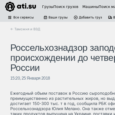
Грузы
Поиск грузов
Машины
Поиск м
Все сервисы
Ваши грузы
Добавить груз
← Таможня и ВЭД
Россельхознадзор запод
происхождении до четве
России
15:20, 25 Января 2018
Ежегодный объем поставок в Россию сыроподобн
преимущественно из растительных жиров, но вы
достигает 150-300 тыс. т в год, сообщила РБК о
Россельхознадзора Юлия Мелано. Она также отмет
таких продуктов выпущена на Украине, поставки 