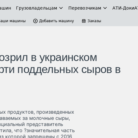
ашин
Грузовладельцам
Перевозчикам
АТИ-Доки
А
Ваши машины
Добавить машину
Заказы
озрил в украинском
рти поддельных сыров в
ых продуктов, произведенных
даваемых за молочные сыры,
фициальный представитель
ила, что ?значительная часть
из которой запрещены с 2016