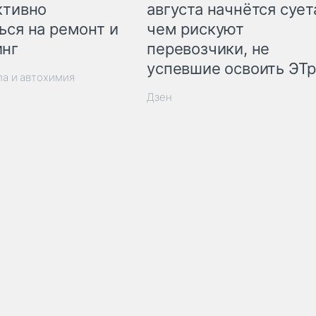
ктивно
августа начнётся суета
ься на ремонт и
чем рискуют
инг
перевозчики, не
успевшие освоить ЭТ
ла и автохимия
Дзен