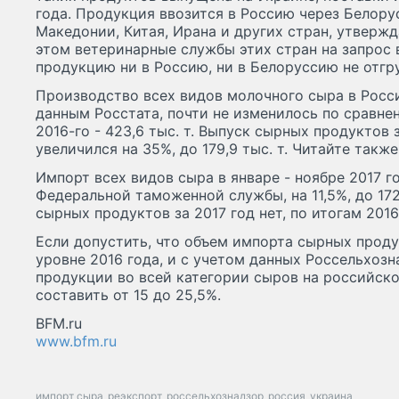
года. Продукция ввозится в Россию через Белору
Македонии, Китая, Ирана и других стран, утверж
этом ветеринарные службы этих стран на запрос 
продукцию ни в Россию, ни в Белоруссию не отгр
Производство всех видов молочного сыра в России
данным Росстата, почти не изменилось по сравн
2016-го - 423,6 тыс. т. Выпуск сырных продуктов 
увеличился на 35%, до 179,9 тыс. т. Читайте также
Импорт всех видов сыра в январе - ноябре 2017 
Федеральной таможенной службы, на 11,5%, до 172
сырных продуктов за 2017 год нет, по итогам 2016-
Если допустить, что объем импорта сырных продук
уровне 2016 года, и с учетом данных Россельхоз
продукции во всей категории сыров на российск
составить от 15 до 25,5%.
BFM.ru
www.bfm.ru
импорт сыра
реэкспорт
россельхознадзор
россия
украина