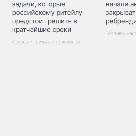
начали а
задачи, которые
закрыват
российскому ритейлу
ребренд
предстоит решить в
кратчайшие сроки
Топливо, мас
Склады и грузовые терминалы