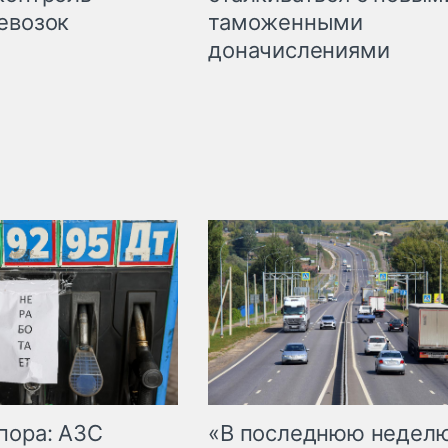
таможенными
евозок
доначислениями
пора: АЗС
«В последнюю недел