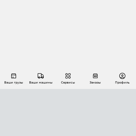
Ваши грузы
Ваши машины
Сервисы
Заказы
Профиль
АВТОМАТИЗАЦИЯ ПЕРЕВОЗОК
Площадки
Заказы
Торги
Тендеры
АТИ-Доки
GPS-мониторинг
АТИ Мессенджер
Цепочки грузов