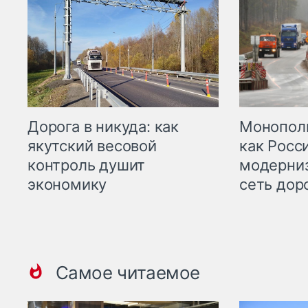
Дорога в никуда: как
Монополи
якутский весовой
как Росс
контроль душит
модерни
экономику
сеть дор
Самое читаемое