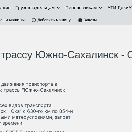
ашин
Грузовладельцам
Перевозчикам
АТИ-Доки
А
Ваши машины
Добавить машину
Заказы
трассу Южно-Сахалинск - 
 движения транспорта в
ок трассы "Южно-Сахалинск -
сех видов транспорта
к - Оха" с 630-го км по 854-й
тными метеоусловиями, запрет
у времени.