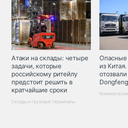
Опасные
Атаки на склады: четыре
из Китая.
задачи, которые
отозвали
российскому ритейлу
Dongfeng
предстоит решить в
кратчайшие сроки
Коммерчески
Склады и грузовые терминалы