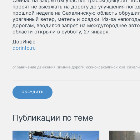
Сейчас на закрытом участке трассы дежурят по
просят не выезжать на дорогу до улучшения пого
прошлой неделе на Сахалинскую область обрушил
ураганный ветер, метель и осадки. Из-за непого
дорогам, вводился запрет на междугороднее авто
области открыли в субботу, 27 января.
ДорИнфо
dorinfo.ru
ограничение движения
зимние дороги
южно-сахалинск
оха
сахали
ОБСУДИТЬ
Публикации по теме