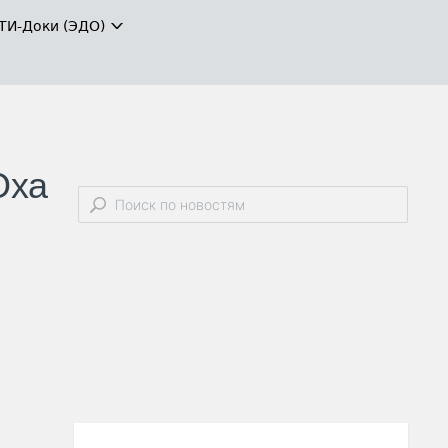
ТИ-Доки (ЭДО)
Оха