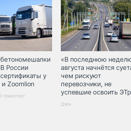
 бетономешалки
«В последнюю недел
 В России
августа начнётся суета
 сертификаты у
чем рискуют
 и Zoomlion
перевозчики, не
успевшие освоить ЭТ
й транспорт
Дзен