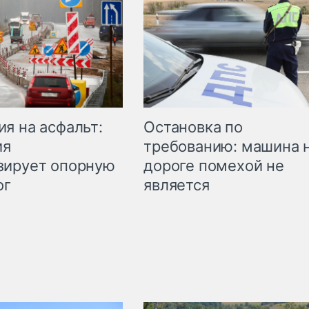
Остановка по
я на асфальт:
требованию: машина 
ия
дороге помехой не
зирует опорную
является
ог