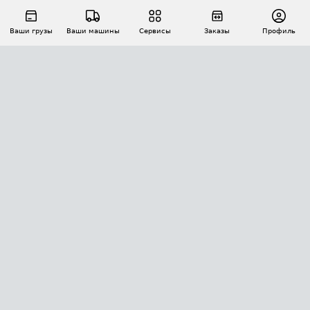
Ваши грузы
Ваши машины
Сервисы
Заказы
Профиль
АВТОМАТИЗАЦИЯ ПЕРЕВОЗОК
Площадки
Заказы
Торги
Тендеры
АТИ-Доки
GPS-мониторинг
АТИ Мессенджер
Цепочки грузов
API ATI.SU
ПОЛЕЗНОЕ
Расчет расстояний
БЕЗОПАСНОСТЬ
Академия ATI.SU
ATI.SU о безопасности
Звезды ATI.SU на вашем сайте
КОНТАКТЫ И ТАРИФЫ
Памятка по проверке контрагентов
Индекс ATI.SU FTL РФ
О системе ATI.SU
Светофор+
Средние ставки
ИНФОРМАЦИЯ
Контактная информация
Страхование