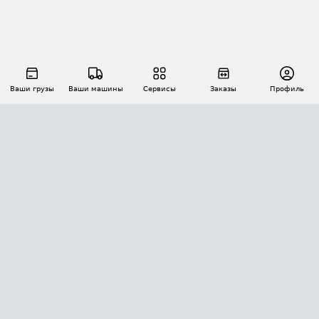
Ваши грузы
Ваши машины
Сервисы
Заказы
Профиль
АВТОМАТИЗАЦИЯ ПЕРЕВОЗОК
Площадки
Заказы
Торги
Тендеры
АТИ-Доки
GPS-мониторинг
АТИ Мессенджер
Цепочки грузов
API ATI.SU
ПОЛЕЗНОЕ
Расчет расстояний
БЕЗОПАСНОСТЬ
Академия ATI.SU
ATI.SU о безопасности
Звезды ATI.SU на вашем сайте