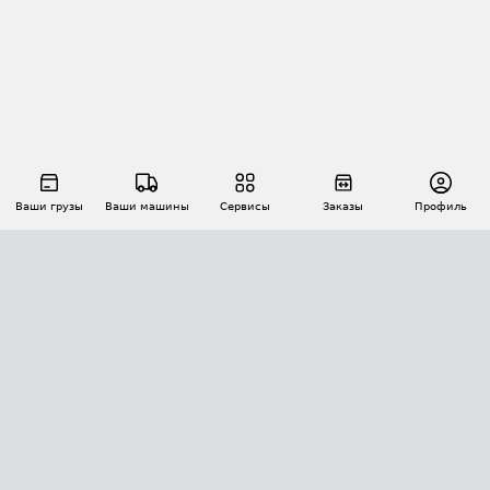
Ваши грузы
Ваши машины
Сервисы
Заказы
Профиль
АВТОМАТИЗАЦИЯ ПЕРЕВОЗОК
Площадки
Заказы
Торги
Тендеры
АТИ-Доки
GPS-мониторинг
АТИ Мессенджер
Цепочки грузов
API ATI.SU
ПОЛЕЗНОЕ