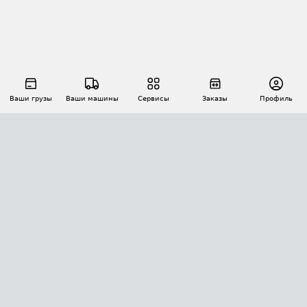
Ваши грузы
Ваши машины
Сервисы
Заказы
Профиль
АВТОМАТИЗАЦИЯ ПЕРЕВОЗОК
Площадки
Заказы
Торги
Тендеры
АТИ-Доки
GPS-мониторинг
АТИ Мессенджер
Цепочки грузов
API ATI.SU
ПОЛЕЗНОЕ
Расчет расстояний
БЕЗОПАСНОСТЬ
Академия ATI.SU