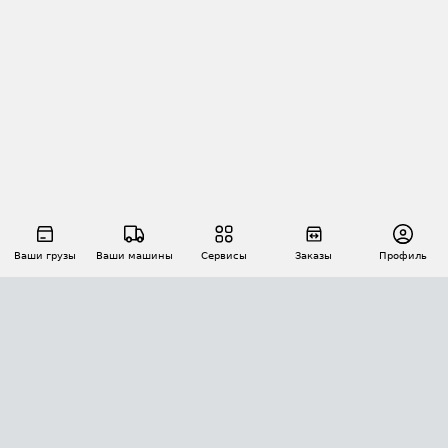
Ваши грузы
Ваши машины
Сервисы
Заказы
Профиль
АВТОМАТИЗАЦИЯ ПЕРЕВОЗОК
Площадки
Заказы
Торги
Тендеры
АТИ-Доки
GPS-мониторинг
АТИ Мессенджер
Цепочки грузов
API ATI.SU