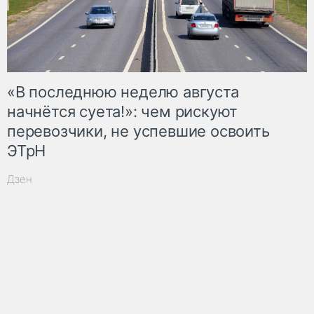
«В последнюю неделю августа
начнётся суета!»: чем рискуют
перевозчики, не успевшие освоить
ЭТрН
Дзен