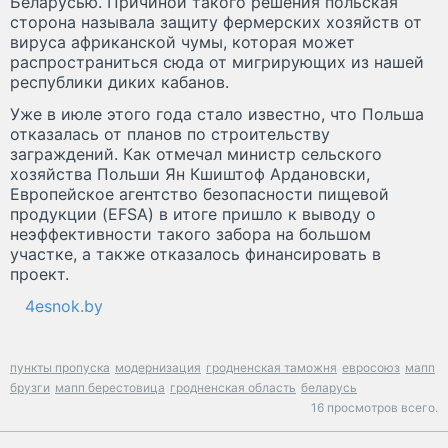
Беларусью. Причиной такого решения польская
сторона называла защиту фермерских хозяйств от
вируса африканской чумы, которая может
распространиться сюда от мигрирующих из нашей
республики диких кабанов.
Уже в июле этого года стало известно, что Польша
отказалась от планов по строительству
заграждений. Как отмечал министр сельского
хозяйства Польши Ян Кшиштоф Ардановски,
Европейское агентство безопасности пищевой
продукции (EFSA) в итоге пришло к выводу о
неэффективности такого забора на большом
участке, а также отказалось финансировать в
проект.
4esnok.by
пункты пропуска
модернизация
гродненская таможня
евросоюз
мапп
брузги
мапп берестовица
гродненская область
беларусь
16 просмотров всего.