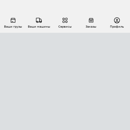
Ваши грузы
Ваши машины
Сервисы
Заказы
Профиль
АВТОМАТИЗАЦИЯ ПЕРЕВОЗОК
Площадки
Заказы
Торги
Тендеры
АТИ-Доки
GPS-мониторинг
АТИ Мессенджер
Цепочки грузов
API ATI.SU
ПОЛЕЗНОЕ
Расчет расстояний
БЕЗОПАСНОСТЬ
Академия ATI.SU
ATI.SU о безопасности
Звезды ATI.SU на вашем сайте
КОНТАКТЫ И ТАРИФЫ
Памятка по проверке контрагентов
Индекс ATI.SU FTL РФ