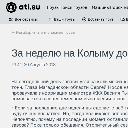
Грузы
Поиск грузов
Машины
Поиск м
Все сервисы
Ваши грузы
Добавить груз
← Негабаритные и опасные грузы
За неделю на Колыму до
13:41, 30 Августа 2018
На сегодняшний день запасы угля на колымских к
тонн. Глава Магаданской области Сергей Носов на
прозвучала информация министра ЖКХ Василя Рыж
сомневается в своевременном выполнении плана.
- Если за последние две недели вы сделаете всё то
буду очень впечатлен. Но, тогда возникают вопро
Непонятно, почему на последний момент оставили
завоза? Пока только обещания. Отопительный сез