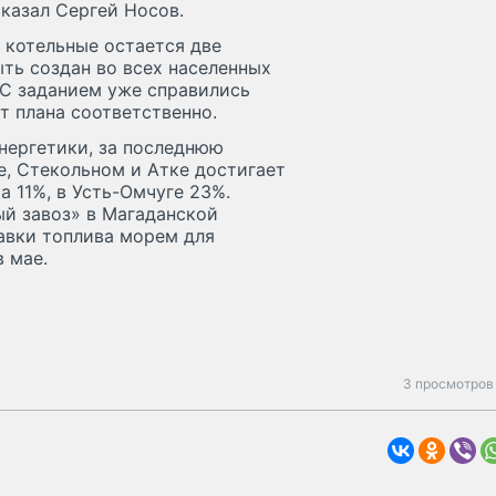
сказал Сергей Носов.
е котельные остается две
ыть создан во всех населенных
 С заданием уже справились
т плана соответственно.
нергетики, за последнюю
е, Стекольном и Атке достигает
а 11%, в Усть-Омчуге 23%.
ый завоз» в Магаданской
тавки топлива морем для
 мае.
3 просмотров 