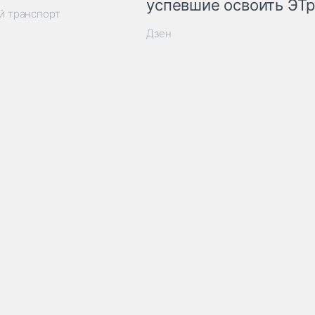
успевшие освоить ЭТ
й транспорт
Дзен