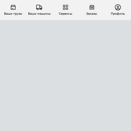
Ваши грузы
Ваши машины
Сервисы
Заказы
Профиль
АВТОМАТИЗАЦИЯ ПЕРЕВОЗОК
Площадки
Заказы
Торги
Тендеры
АТИ-Доки
GPS-мониторинг
АТИ Мессенджер
Цепочки грузов
API ATI.SU
ПОЛЕЗНОЕ
Расчет расстояний
БЕЗОПАСНОСТЬ
Академия ATI.SU
ATI.SU о безопасности
Звезды ATI.SU на вашем сайте
КОНТАКТЫ И ТАРИФЫ
Памятка по проверке контрагентов
Индекс ATI.SU FTL РФ
О системе ATI.SU
Светофор+
Средние ставки
ИНФОРМАЦИЯ
Контактная информация
Страхование