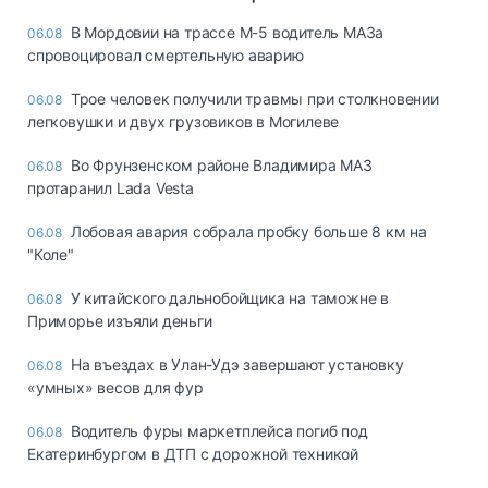
В Мордовии на трассе М-5 водитель МАЗа
06.08
спровоцировал смертельную аварию
Трое человек получили травмы при столкновении
06.08
легковушки и двух грузовиков в Могилеве
Во Фрунзенском районе Владимира МАЗ
06.08
протаранил Lada Vesta
Лобовая авария собрала пробку больше 8 км на
06.08
"Коле"
У китайского дальнобойщика на таможне в
06.08
Приморье изъяли деньги
Ha въeздax в Улaн-Удэ зaвepшaют ycтaнoвкy
06.08
«yмныx» вecoв для фyp
Водитель фуры маркетплейса погиб под
06.08
Екатеринбургом в ДТП с дорожной техникой