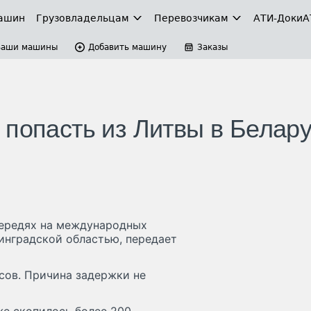
ашин
Грузовладельцам
Перевозчикам
АТИ-Доки
А
Ваши машины
Добавить машину
Заказы
 попасть из Литвы в Белар
чередях на международных
инградской областью, передает
асов. Причина задержки не