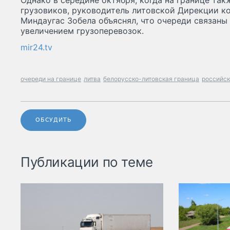
Однако в середине октября, когда на границе так
грузовиков, руководитель литовской Дирекции к
Миндаугас Зобела объяснял, что очереди связан
увеличением грузоперевозок.
mir24.tv
очереди на границе
литва
белорусско-литовская граница
российск
ОБСУДИТЬ
Публикации по теме