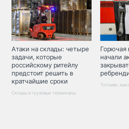
Горючая 
Атаки на склады: четыре
начали а
задачи, которые
закрыват
российскому ритейлу
ребренд
предстоит решить в
кратчайшие сроки
Топливо, мас
Склады и грузовые терминалы