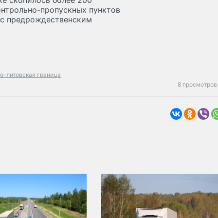
же скопилось более 200
онтрольно-пропускных пунктов
ы с предрождественским
о-литовская граница
8 просмотров