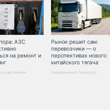
пора: АЗС
Рынок решит сам:
ктивно
перевозчики — о
ься на ремонт и
перспективах нового
инг
китайского тягача
ла и автохимия
Коммерческий транспорт