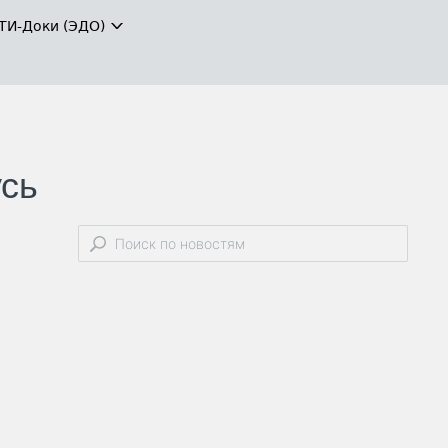
ТИ-Доки (ЭДО)
усь