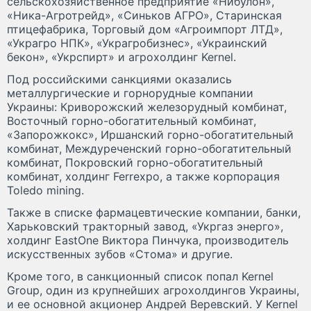
сельскохозяйственное предприятие «Нибулон»,
«Ника-Агротрейд», «Синьков АГРО», Старинская
птицефабрика, Торговый дом «Агроимпорт ЛТД»,
«Украгро НПК», «Украгробизнес», «Украинский
бекон», «Укрспирт» и агрохолдинг Kernel.
Под российскими санкциями оказались
металлургические и горнорудные компании
Украины: Криворожский железорудный комбинат,
Восточный горно-обогатительный комбинат,
«Запорожкокс», Иршанский горно-обогатительный
комбинат, Междуреченский горно-обогатительный
комбинат, Покровский горно-обогатительный
комбинат, холдинг Ferrexpo, а также корпорация
Toledo mining.
Также в списке фармацевтические компании, банки,
Харьковский тракторный завод, «Укргаз энерго»,
холдинг EastOne Виктора Пинчука, производитель
искусственных зубов «Стома» и другие.
Кроме того, в санкционный список попал Kernel
Group, один из крупнейших агрохолдингов Украины,
и ее основной акционер Андрей Веревский. У Kernel