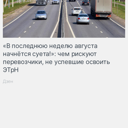
«В последнюю неделю августа
начнётся суета!»: чем рискуют
перевозчики, не успевшие освоить
ЭТрН
Дзен