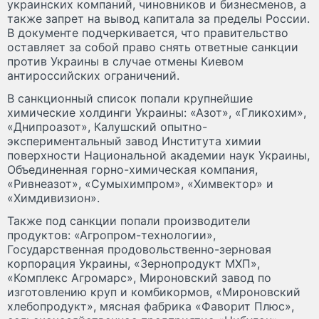
украинских компаний, чиновников и бизнесменов, а
также запрет на вывод капитала за пределы России.
В документе подчеркивается, что правительство
оставляет за собой право снять ответные санкции
против Украины в случае отмены Киевом
антироссийских ограничений.
В санкционный список попали крупнейшие
химические холдинги Украины: «Азот», «Гликохим»,
«Днипроазот», Калушский опытно-
экспериментальный завод Института химии
поверхности Национальной академии наук Украины,
Объединенная горно-химическая компания,
«Ривнеазот», «Сумыхимпром», «Химвектор» и
«Химдивизион».
Также под санкции попали производители
продуктов: «Агропром-технологии»,
Государственная продовольственно-зерновая
корпорация Украины, «Зернопродукт МХП»,
«Комплекс Агромарс», Мироновский завод по
изготовлению круп и комбикормов, «Мироновский
хлебопродукт», мясная фабрика «Фаворит Плюс»,