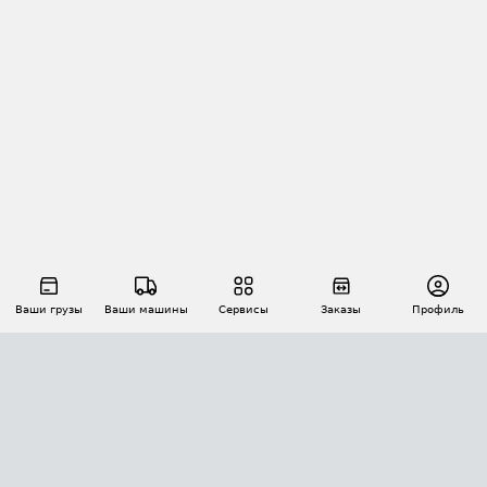
Ваши грузы
Ваши машины
Сервисы
Заказы
Профиль
АВТОМАТИЗАЦИЯ ПЕРЕВОЗОК
Площадки
Заказы
Торги
Тендеры
АТИ-Доки