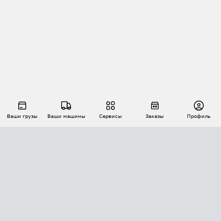
Ваши грузы
Ваши машины
Сервисы
Заказы
Профиль
АВТОМАТИЗАЦИЯ ПЕРЕВОЗОК
Площадки
Заказы
Торги
Тендеры
АТИ-Доки
GPS-мониторинг
АТИ Мессенджер
Цепочки грузов
API ATI.SU