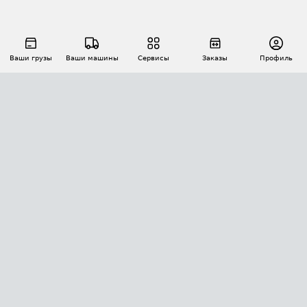
Ваши грузы
Ваши машины
Сервисы
Заказы
Профиль
АВТОМАТИЗАЦИЯ ПЕРЕВОЗОК
Площадки
Заказы
Торги
Тендеры
АТИ-Доки
GPS-мониторинг
АТИ Мессенджер
Цепочки грузов
API ATI.SU
ПОЛЕЗНОЕ
Расчет расстояний
БЕЗОПАСНОСТЬ
Академия ATI.SU
ATI.SU о безопасности
Звезды ATI.SU на вашем сайте
КОНТАКТЫ И ТАРИФЫ
Памятка по проверке контрагентов
Индекс ATI.SU FTL РФ
О системе ATI.SU