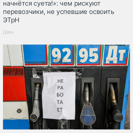
начнётся суета!»: чем рискуют
перевозчики, не успевшие освоить
ЭТрН
Дзен