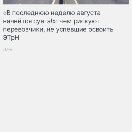
«В последнюю неделю августа
начнётся суета!»: чем рискуют
перевозчики, не успевшие освоить
ЭТрН
Дзен