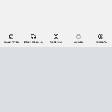
Ваши грузы
Ваши машины
Сервисы
Заказы
Профиль
АВТОМАТИЗАЦИЯ ПЕРЕВОЗОК
Площадки
Заказы
Торги
Тендеры
АТИ-Доки
GPS-мониторинг
АТИ Мессенджер
Цепочки грузов
API ATI.SU
ПОЛЕЗНОЕ
Расчет расстояний