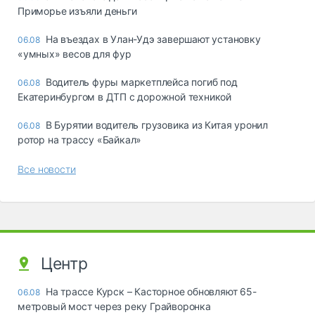
Приморье изъяли деньги
Ha въeздax в Улaн-Удэ зaвepшaют ycтaнoвкy
06.08
«yмныx» вecoв для фyp
Водитель фуры маркетплейса погиб под
06.08
Екатеринбургом в ДТП с дорожной техникой
В Бурятии водитель грузовика из Китая уронил
06.08
ротор на трассу «Байкал»
Все новости
Центр
На трассе Курск – Касторное обновляют 65-
06.08
метровый мост через реку Грайворонка