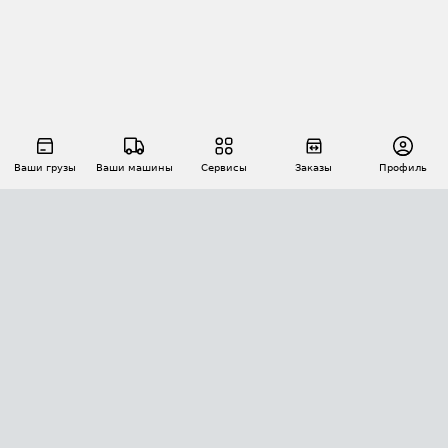
Ваши грузы
Ваши машины
Сервисы
Заказы
Профиль
АВТОМАТИЗАЦИЯ ПЕРЕВОЗОК
Площадки
Заказы
Торги
Тендеры
АТИ-Доки
GPS-мониторинг
АТИ Мессенджер
Цепочки грузов
API ATI.SU
ПОЛЕЗНОЕ
Расчет расстояний