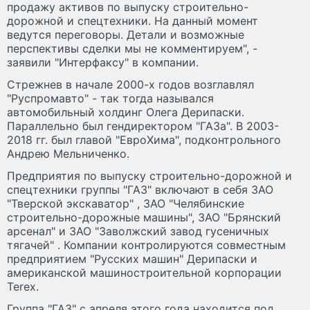
продажу активов по выпуску строительно-
дорожной и спецтехники. На данный момент
ведутся переговоры. Детали и возможные
перспективы сделки мы не комментируем", -
заявили "Интерфаксу" в компании.
Стрежнев в начале 2000-х годов возглавлял
"Руспромавто" - так тогда назывался
автомобильный холдинг Олега Дерипаски.
Параллельно был гендиректором "ГАЗа". В 2003-
2018 гг. был главой "ЕвроХима", подконтрольного
Андрею Мельниченко.
Предприятия по выпуску строительно-дорожной и
спецтехники группы "ГАЗ" включают в себя ЗАО
"Тверской экскаватор" , ЗАО "Челябинские
строительно-дорожные машины", ЗАО "Брянский
арсенал" и ЗАО "Заволжский завод гусеничных
тягачей" . Компании контролируются совместным
предприятием "Русских машин" Дерипаски и
американской машиностроительной корпорации
Terex.
Группа "ГАЗ" с апреля этого года находится под