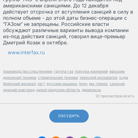
американскими санкциями. До 12 декабря
действует отсрочка от вступления санкций в силу в
полном объеме - до этой даты бизнес-операции с
"ГАЗом" не запрещены. Российские власти
обсуждают различные варианты вывода компании
из-под действия санкций, говорил вице-премьер
Дмитрий Козак в октябре.
www.interfax.ru
производство спецтехники
группа газ
покупка компаний
еврохим
дорожная техника
строительная техника
тверской экскаватор
чсдм
брянский арсенал
ззгт
русские машины
terex
рм-терекс
санкции
нижний новгород
нижегородская область
дерипаска
22 просмотров всего.
ОБСУДИТЬ