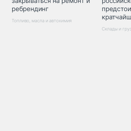
закрываться на ремонт и
российск
ребрендинг
предстои
кратчайш
Топливо, масла и автохимия
Склады и гру