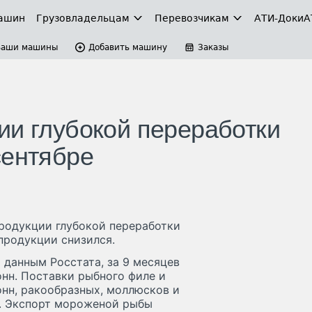
ашин
Грузовладельцам
Перевозчикам
АТИ-Доки
А
Ваши машины
Добавить машину
Заказы
ии глубокой переработки
сентябре
продукции глубокой переработки
 продукции снизился.
 данным Росстата, за 9 месяцев
онн. Поставки рыбного филе и
онн, ракообразных, моллюсков и
нн. Экспорт мороженой рыбы