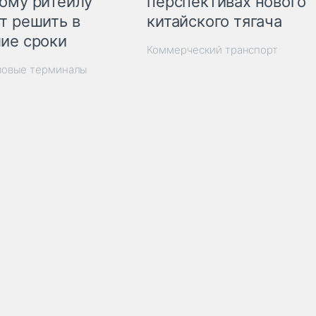
перспективах нового
ому ритейлу
китайского тягача
т решить в
ие сроки
Коммерческий транспорт
зовые терминалы