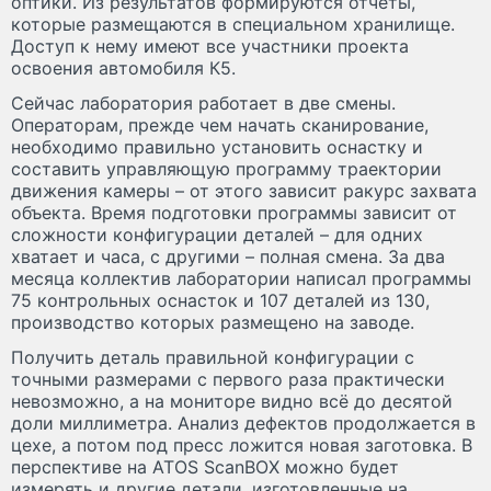
оптики. Из результатов формируются отчёты,
которые размещаются в специальном хранилище.
Доступ к нему имеют все участники проекта
освоения автомобиля К5.
Сейчас лаборатория работает в две смены.
Операторам, прежде чем начать сканирование,
необходимо правильно установить оснастку и
составить управляющую программу траектории
движения камеры – от этого зависит ракурс захвата
объекта. Время подготовки программы зависит от
сложности конфигурации деталей – для одних
хватает и часа, с другими – полная смена. За два
месяца коллектив лаборатории написал программы
75 контрольных оснасток и 107 деталей из 130,
производство которых размещено на заводе.
Получить деталь правильной конфигурации с
точными размерами с первого раза практически
невозможно, а на мониторе видно всё до десятой
доли миллиметра. Анализ дефектов продолжается в
цехе, а потом под пресс ложится новая заготовка. В
перспективе на ATOS ScanBOX можно будет
измерять и другие детали, изготовленные на