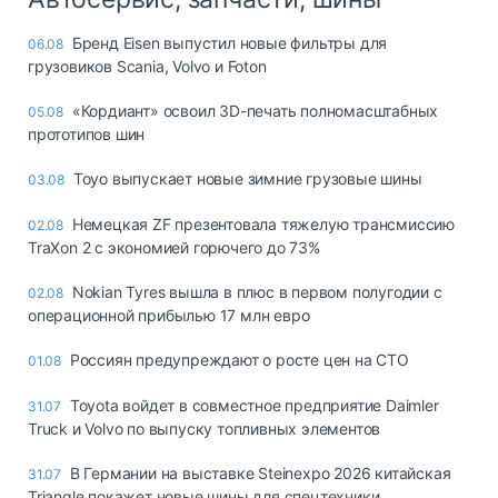
Бренд Eisen выпустил новые фильтры для
06.08
грузовиков Scania, Volvo и Foton
«Кордиант» освоил 3D-печать полномасштабных
05.08
прототипов шин
Toyo выпускает новые зимние грузовые шины
03.08
Немецкая ZF презентовала тяжелую трансмиссию
02.08
TraXon 2 с экономией горючего до 73%
Nokian Tyres вышла в плюс в первом полугодии с
02.08
операционной прибылью 17 млн евро
Россиян предупреждают о росте цен на СТО
01.08
Toyota войдет в совместное предприятие Daimler
31.07
Truck и Volvo по выпуску топливных элементов
В Германии на выставке Steinexpo 2026 китайская
31.07
Triangle покажет новые шины для спецтехники