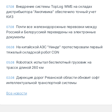
Внедрение системы TopLog WMS на складах
07.08
дистрибьютора "Амотивика" обеспечило точный учет
КИЗ
Почти все железнодорожные перевозки между
07.08
Россией и Белоруссией переведены на электронные
документы
На китайской АЭС "Нинде" протестировали первый
06.08
тяжелый складской робот CGN
Robotrack испытал беспилотный грузовик на
05.08
трассе длиной 260 км
Дирекция дорог Рязанской области обновит софт
02.08
интеллектуальной транспортной системы
Все новости