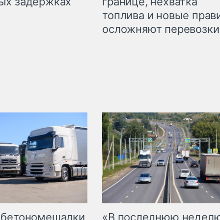
границе, нехватка
ых задержках
топлива и новые прав
осложняют перевозки
 бетономешалки
«В последнюю недел