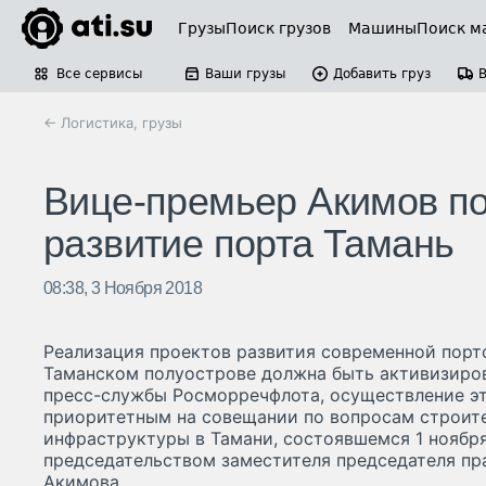
Грузы
Поиск грузов
Машины
Поиск м
Все сервисы
Ваши грузы
Добавить груз
← Логистика, грузы
Вице-премьер Акимов по
развитие порта Тамань
08:38, 3 Ноября 2018
Реализация проектов развития современной порт
Таманском полуострове должна быть активизиров
пресс-службы Росморречфлота, осуществление эт
приоритетным на совещании по вопросам строит
инфраструктуры в Тамани, состоявшемся 1 ноября
председательством заместителя председателя п
Акимова.