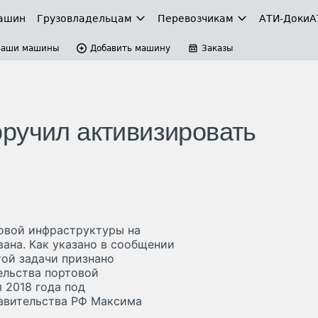
ашин
Грузовладельцам
Перевозчикам
АТИ-Доки
А
Ваши машины
Добавить машину
Заказы
ручил активизировать
овой инфраструктуры на
ана. Как указано в сообщении
ой задачи признано
ельства портовой
 2018 года под
равительства РФ Максима