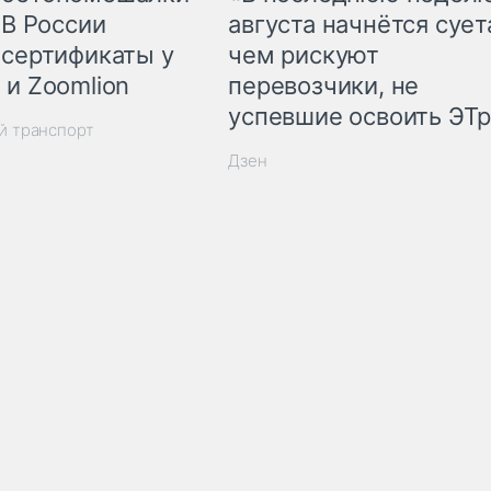
 В России
августа начнётся суета
 сертификаты у
чем рискуют
 и Zoomlion
перевозчики, не
успевшие освоить ЭТ
й транспорт
Дзен