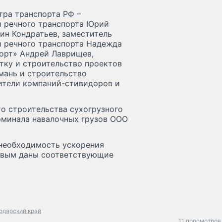
тра транспорта РФ –
и речного транспорта Юрий
ин Кондратьев, заместитель
и речного транспорта Надежда
орт» Андрей Лаврищев,
тку и строительство проектов
мань и строительство
вители компаний-стивидоров и
о строительства сухогрузного
рминала навалочных грузов ООО
 необходимость ускорения
овым даны соответствующие
одарский край
11 просмотров