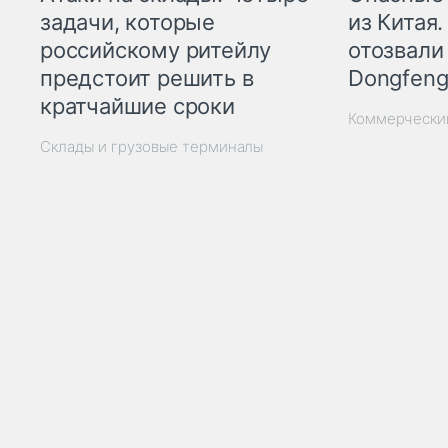
из Китая.
задачи, которые
отозвали
российскому ритейлу
Dongfeng
предстоит решить в
кратчайшие сроки
Коммерчески
Склады и грузовые терминалы