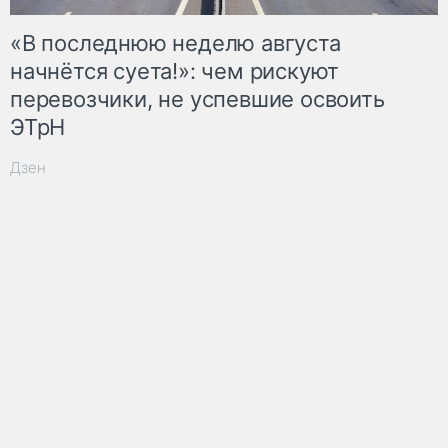
«В последнюю неделю августа
начнётся суета!»: чем рискуют
перевозчики, не успевшие освоить
ЭТрН
Дзен