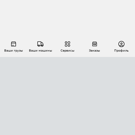
Ваши грузы
Ваши машины
Сервисы
Заказы
Профиль
АВТОМАТИЗАЦИЯ ПЕРЕВОЗОК
Площадки
Заказы
Торги
Тендеры
АТИ-Доки
GPS-мониторинг
АТИ Мессенджер
Цепочки грузов
API ATI.SU
ПОЛЕЗНОЕ
Расчет расстояний