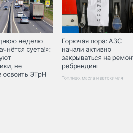
Горючая пора: АЗС
еднюю неделю
начали активно
ачнётся суета!»:
закрываться на ремон
куют
ребрендинг
ики, не
 освоить ЭТрН
Топливо, масла и автохимия