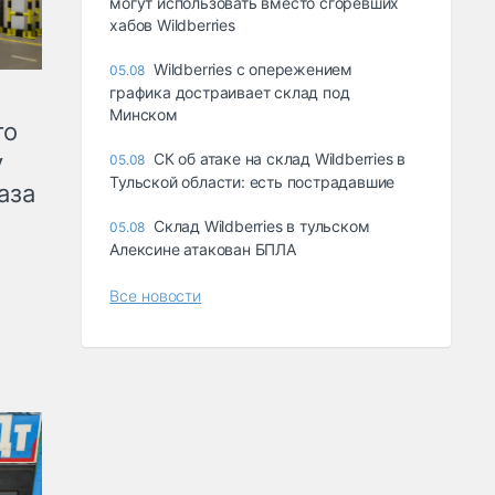
могут использовать вместо сгоревших
хабов Wildberries
Wildberries с опережением
05.08
графика достраивает склад под
Минском
го
у
СК об атаке на склад Wildberries в
05.08
Тульской области: есть пострадавшие
аза
Склад Wildberries в тульском
05.08
Алексине атакован БПЛА
Все новости