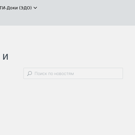
ТИ-Доки (ЭДО)
 и