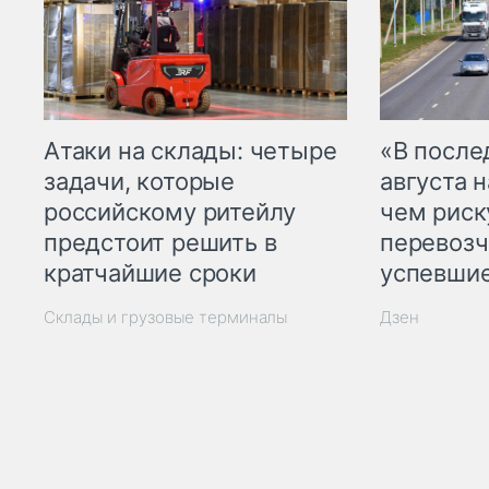
Атаки на склады: четыре
«В посл
задачи, которые
августа н
российскому ритейлу
чем рис
предстоит решить в
перевозч
кратчайшие сроки
успевшие
Склады и грузовые терминалы
Дзен