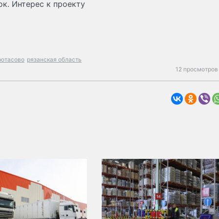
к. Интерес к проекту
ротасово
рязанская область
12 просмотров