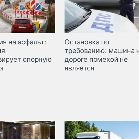
Остановка по
я на асфальт:
требованию: машина 
ия
дороге помехой не
зирует опорную
является
ог