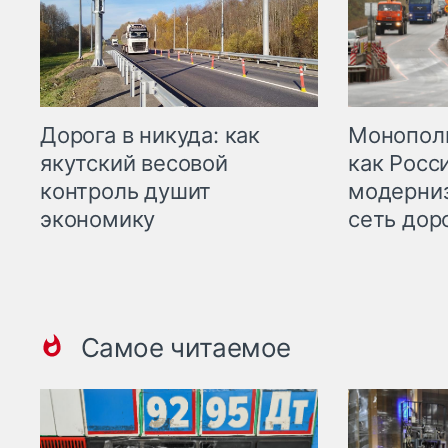
Дорога в никуда: как
Монополи
якутский весовой
как Росс
контроль душит
модерни
экономику
сеть дор
Самое читаемое