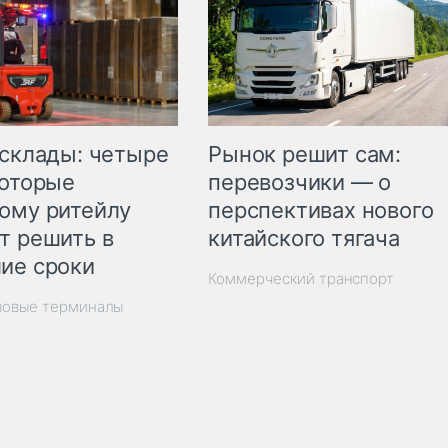
Рынок решит сам:
 склады: четыре
перевозчики — о
которые
перспективах нового
ому ритейлу
китайского тягача
т решить в
ие сроки
Коммерческий транспорт
зовые терминалы