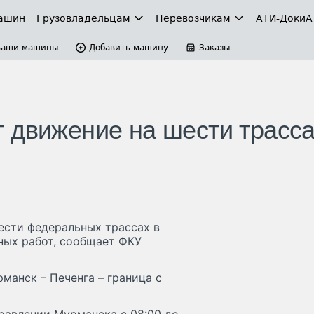
ашин
Грузовладельцам
Перевозчикам
АТИ-Доки
А
Ваши машины
Добавить машину
Заказы
 движение на шести трасс
ести федеральных трассах в
жных работ, сообщает ФКУ
рманск – Печенга – граница с