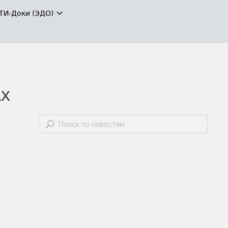
ТИ-Доки (ЭДО)
ах