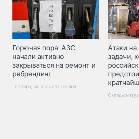
Горючая пора: АЗС
Атаки на
начали активно
задачи, 
закрываться на ремонт и
российск
ребрендинг
предстои
кратчайш
Топливо, масла и автохимия
Склады и гру