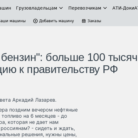
ашин
Грузовладельцам
Перевозчикам
АТИ-Доки
А
Ваши машины
Добавить машину
Заказы
 бензин": больше 100 тысяч
цию к правительству РФ
вета Аркадий Лазарев.
Вчера поздним вечером нефтяные
 топливо на 6 месяцев - до
ра, которая не дает нам
россиянам? - сидеть и ждать,
инальные решения, нужны цены,