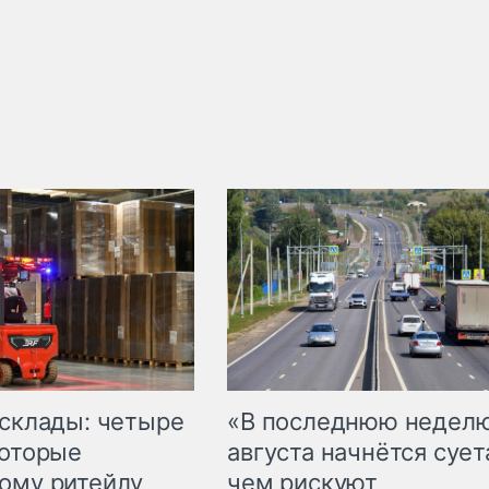
 склады: четыре
«В последнюю недел
которые
августа начнётся суета
ому ритейлу
чем рискуют