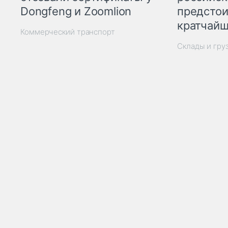
Dongfeng и Zoomlion
предстои
кратчайш
Коммерческий транспорт
Склады и гру