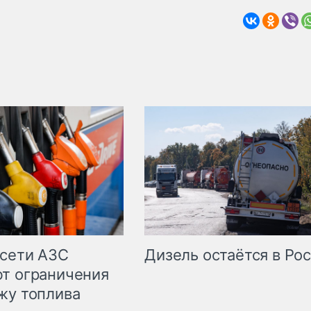
сети АЗС
Дизель остаётся в Ро
т ограничения
жу топлива