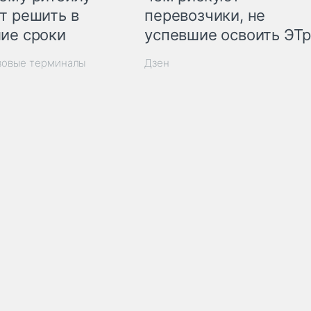
т решить в
перевозчики, не
ие сроки
успевшие освоить ЭТ
зовые терминалы
Дзен