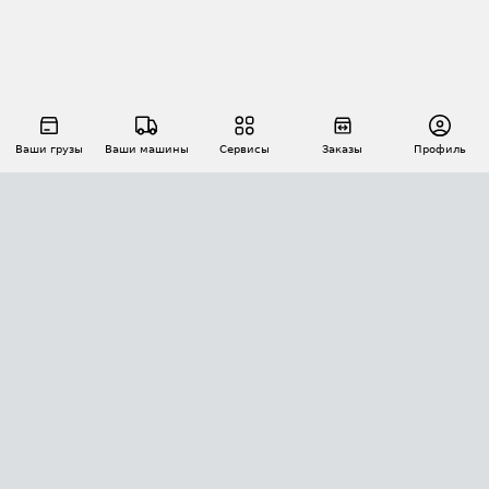
Ваши грузы
Ваши машины
Сервисы
Заказы
Профиль
АВТОМАТИЗАЦИЯ ПЕРЕВОЗОК
Площадки
Заказы
Торги
Тендеры
АТИ-Доки
GPS-мониторинг
АТИ Мессенджер
Цепочки грузов
API ATI.SU
ПОЛЕЗНОЕ
Расчет расстояний
БЕЗОПАСНОСТЬ
Академия ATI.SU