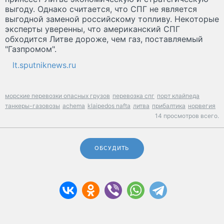
выгоду. Однако считается, что СПГ не является
выгодной заменой российскому топливу. Некоторые
эксперты уверенны, что американский СПГ
обходится Литве дороже, чем газ, поставляемый
"Газпромом".
lt.sputniknews.ru
морские перевозки опасных грузов
перевозка спг
порт клайпеда
танкеры-газовозы
achema
klaipedos nafta
литва
прибалтика
норвегия
14 просмотров всего.
ОБСУДИТЬ