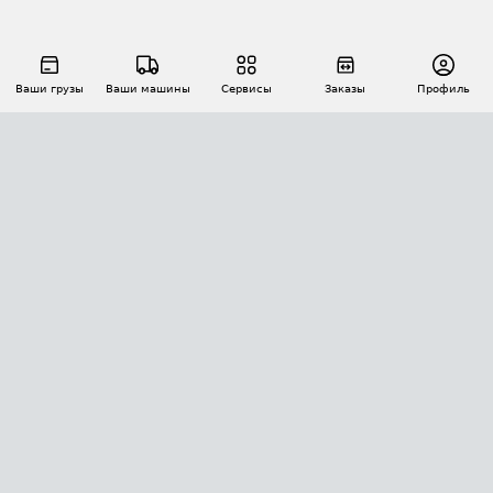
Ваши грузы
Ваши машины
Сервисы
Заказы
Профиль
АВТОМАТИЗАЦИЯ ПЕРЕВОЗОК
Площадки
Заказы
Торги
Тендеры
АТИ-Доки
GPS-мониторинг
АТИ Мессенджер
Цепочки грузов
API ATI.SU
ПОЛЕЗНОЕ
Расчет расстояний
БЕЗОПАСНОСТЬ
Академия ATI.SU
ATI.SU о безопасности
Звезды ATI.SU на вашем сайте
КОНТАКТЫ И ТАРИФЫ
Памятка по проверке контрагентов
Индекс ATI.SU FTL РФ
О системе ATI.SU