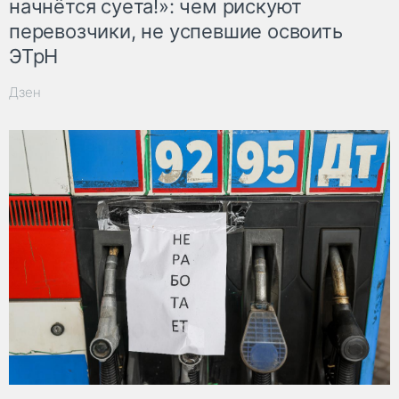
начнётся суета!»: чем рискуют
перевозчики, не успевшие освоить
ЭТрН
Дзен