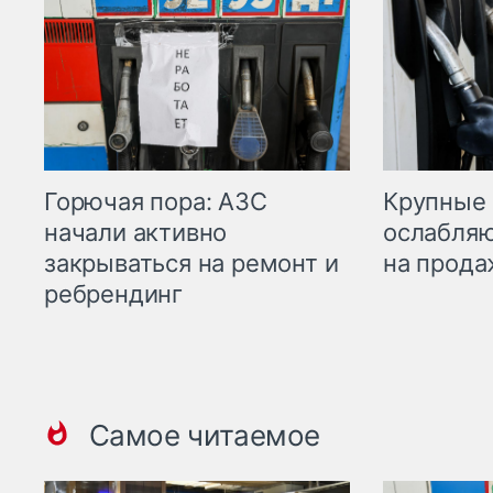
Горючая пора: АЗС
Крупные 
начали активно
ослабляю
закрываться на ремонт и
на прода
ребрендинг
Самое читаемое