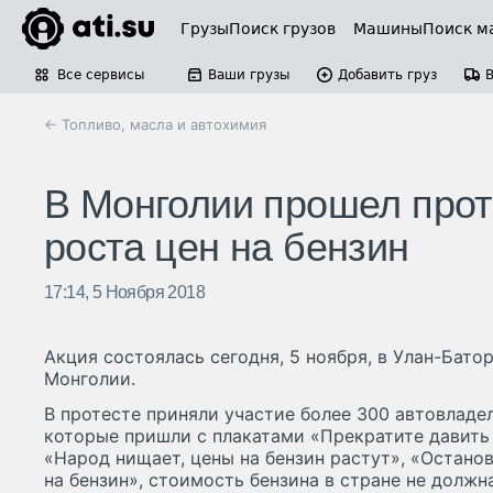
Грузы
Поиск грузов
Машины
Поиск м
Все сервисы
Ваши грузы
Добавить груз
← Топливо, масла и автохимия
В Монголии прошел прот
роста цен на бензин
17:14, 5 Ноября 2018
Акция состоялась сегодня, 5 ноября, в Улан-Бато
Монголии.
В протесте приняли участие более 300 автовладе
которые пришли с плакатами «Прекратите давить 
«Народ нищает, цены на бензин растут», «Остано
на бензин», стоимость бензина в стране не должн