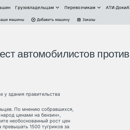
ашин
Грузовладельцам
Перевозчикам
АТИ-Доки
А
Ваши машины
Добавить машину
Заказы
ест автомобилистов против
ре у здания правительства
льцев. По мнению собравшихся,
народ ценами на бензин»,
вите необоснованный рост цен
а превышать 1500 тугриков за