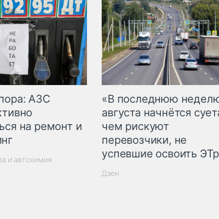
пора: АЗС
«В последнюю недел
ктивно
августа начнётся суета
ься на ремонт и
чем рискуют
инг
перевозчики, не
успевшие освоить ЭТ
ла и автохимия
Дзен