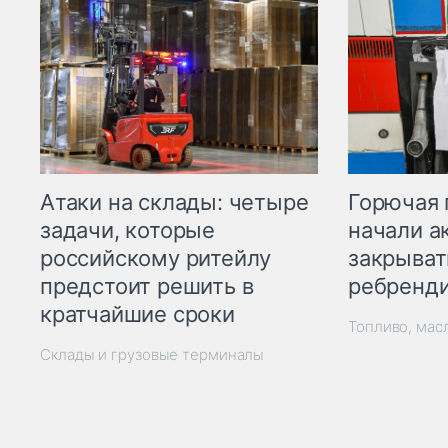
Горючая 
Атаки на склады: четыре
начали а
задачи, которые
закрыват
российскому ритейлу
ребренд
предстоит решить в
кратчайшие сроки
Топливо, мас
Склады и грузовые терминалы