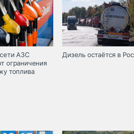
сети АЗС
Дизель остаётся в Ро
т ограничения
жу топлива