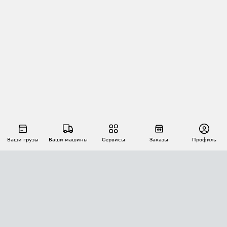
Ваши грузы
Ваши машины
Сервисы
Заказы
Профиль
АВТОМАТИЗАЦИЯ ПЕРЕВОЗОК
Площадки
Заказы
Торги
Тендеры
АТИ-Доки
GPS-мониторинг
АТИ Мессенджер
Цепочки грузов