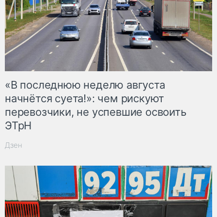
«В последнюю неделю августа
начнётся суета!»: чем рискуют
перевозчики, не успевшие освоить
ЭТрН
Дзен