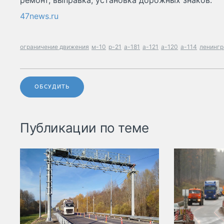
ремонт, выправка, установка дорожных знаков.
47news.ru
ограничение движения
м-10
р-21
а-181
а-121
а-120
а-114
ленингр
ОБСУДИТЬ
Публикации по теме