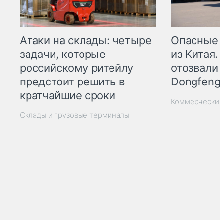
Опасные
Атаки на склады: четыре
из Китая.
задачи, которые
отозвали
российскому ритейлу
Dongfeng
предстоит решить в
кратчайшие сроки
Коммерчески
Склады и грузовые терминалы