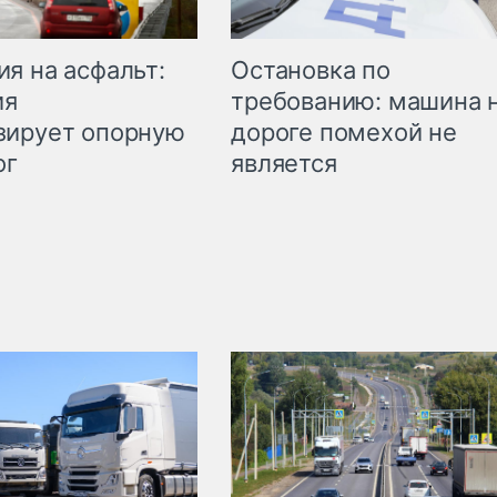
Остановка по
я на асфальт:
требованию: машина 
ия
дороге помехой не
зирует опорную
является
ог