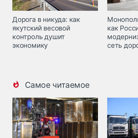
Дорога в никуда: как
Монополи
якутский весовой
как Росс
контроль душит
модерни
экономику
сеть дор
Самое читаемое