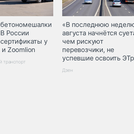
 бетономешалки
«В последнюю недел
 В России
августа начнётся суета
 сертификаты у
чем рискуют
 и Zoomlion
перевозчики, не
успевшие освоить ЭТ
й транспорт
Дзен