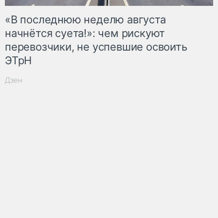
«В последнюю неделю августа
начнётся суета!»: чем рискуют
перевозчики, не успевшие освоить
ЭТрН
Дзен