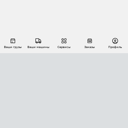
Ваши грузы
Ваши машины
Сервисы
Заказы
Профиль
АВТОМАТИЗАЦИЯ ПЕРЕВОЗОК
Площадки
Заказы
Торги
Тендеры
АТИ-Доки
GPS-мониторинг
АТИ Мессенджер
Цепочки грузов
API ATI.SU
ПОЛЕЗНОЕ
Расчет расстояний
БЕЗОПАСНОСТЬ