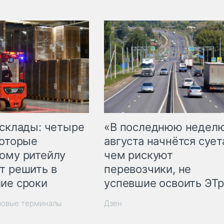
 склады: четыре
«В последнюю недел
которые
августа начнётся суета
ому ритейлу
чем рискуют
т решить в
перевозчики, не
ие сроки
успевшие освоить ЭТ
зовые терминалы
Дзен