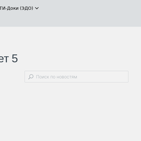
ТИ-Доки (ЭДО)
ет 5