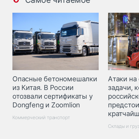
Опасные бетономешалки
Атаки на
из Китая. В России
задачи, 
отозвали сертификаты у
российск
Dongfeng и Zoomlion
предстои
кратчайш
Коммерческий транспорт
Склады и гру