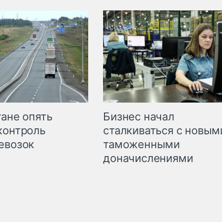
Бизнес начал
тане опять
сталкиваться с новым
контроль
таможенными
евозок
доначислениями